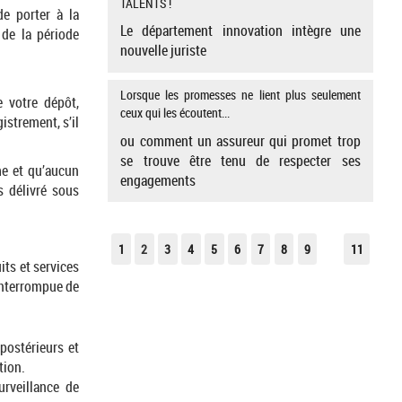
TALENTS !
de porter à la
Le département innovation intègre une
 de la période
nouvelle juriste
Lorsque les promesses ne lient plus seulement
e votre dépôt,
ceux qui les écoutent...
istrement, s’il
ou comment un assureur qui promet trop
se trouve être tenu de respecter ses
rme et qu’aucun
engagements
s délivré sous
1
2
3
4
5
6
7
8
9
11
its et services
interrompue de
 postérieurs et
tion.
rveillance de