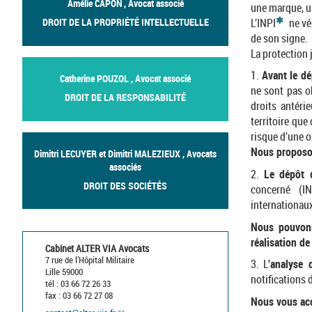
Amélie CAPON , Avocat associé
une marque, 
*
L’INPI
ne vé
DROIT DE LA PROPRIÉTÉ INTELLECTUELLE
de son signe.
La protection 
1.
Avant le d
Catherine POUZOL , Avocat associé
ne sont pas o
DROIT DE LA RESPONSABILITÉ
droits antéri
territoire que
risque d’une 
Nous proposons
Dimitri LECUYER et Dimitri MALEZIEUX , Avocats
associés
2.
Le dépôt 
DROIT DES SOCIÉTÉS
concerné (IN
internationau
Nous pouvons
réalisation d
Cabinet ALTER VIA Avocats
7 rue de l’Hôpital Militaire
3. L
’analyse 
Lille 59000
notifications 
tél : 03 66 72 26 33
fax : 03 66 72 27 08
Nous vous acc