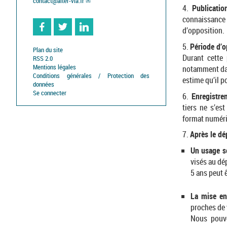
contact
@
alter-via.fr
4.
Publicati
connaissance 
d’opposition.
5.
Période d’o
Facebook
Twitter
Linkedin
Plan du site
Durant cette 
RSS 2.0
Mentions légales
notamment dans
Conditions générales / Protection des
estime qu’il po
données
Se connecter
6.
Enregistre
tiers ne s’es
format numéri
7.
Après le dé
Un usage sé
visés au dé
5 ans peut 
La mise en
proches de v
Nous pouvo