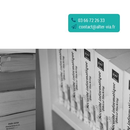
03 66 72 26 33
contact
@
alter-via.fr