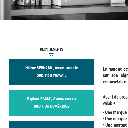
DÉPARTEMENTS
Hélène BERNARD , Avocat associé
La marque est
sur son sig
DROIT DU TRAVAIL
renouvelable.
Avant de proc
Raphaël RAULT , Avocat associé
valable :
DROIT DU NUMÉRIQUE
•
Une marque 
•
Une marque d
•
Une marque 