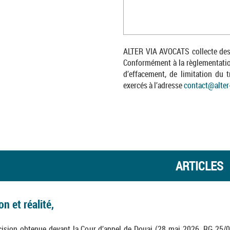
ALTER VIA AVOCATS collecte des 
Conformément à la règlementation,
d’effacement, de limitation du t
exercés à l’adresse
contact
@
alter
ARTICLES
on et réalité,
cision obtenue devant la Cour d’appel de Douai (28 mai 2026, RG 25/0