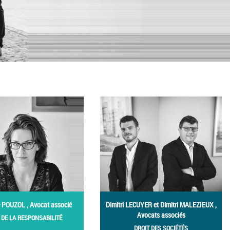
e POUZOL , Avocat associé
Dimitri LECUYER et Dimitri MALEZIEUX ,
Avocats associés
 DE LA RESPONSABILITÉ
DROIT DES SOCIÉTÉS