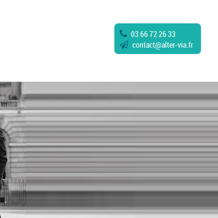
03 66 72 26 33
contact
@
alter-via.fr