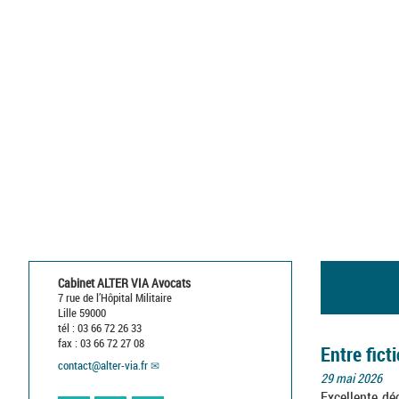
Cabinet ALTER VIA Avocats
7 rue de l’Hôpital Militaire
Lille 59000
tél : 03 66 72 26 33
fax : 03 66 72 27 08
Entre ficti
contact
@
alter-via.fr
29 mai 2026
Excellente dé