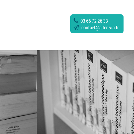
03 66 72 26 33
contact
@
alter-via.fr