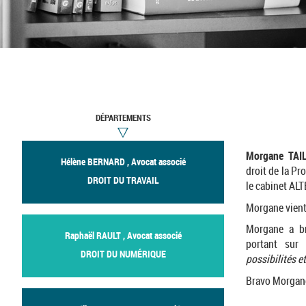
DÉPARTEMENTS
Morgane TAI
Hélène BERNARD , Avocat associé
droit de la Pro
DROIT DU TRAVAIL
le cabinet AL
Morgane vient
Morgane a br
Raphaël RAULT , Avocat associé
portant su
DROIT DU NUMÉRIQUE
possibilités e
Bravo Morgane