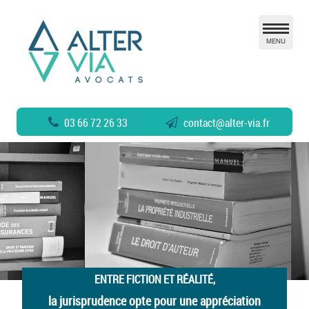
MENU
03 66 72 26 33
contact
@
alter-via.fr
ENTRE FICTION ET RÉALITÉ,
la jurisprudence opte pour une appréciation