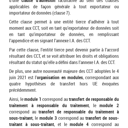
d’une
clause d’adhésion
facultative au sein des clauses
applicables de façon générale à tout exportateur ou
importateur de données (clause 7).
Cette clause permet à une entité tierce d’adhérer à tout
moment aux CCT, soit en tant qu’exportateur de données soit
en tant qu’importateur de données, en remplissant
l’appendice et en signant l’annexe I.A. des CCT.
Par cette clause, l’entité tierce peut devenir partie à l’accord
résultant des CCT, et se voit attribuer les droits et obligations
résultant du statut qu’elle a défini dans l’annexe I.A. des CCT.
De plus, une autre nouveauté majeure des CCT adoptées le 4
juin 2021 est l’
organisation en modules
, correspondant aux
quatre hypothèses de transfert hors UE évoquées
précédemment.
Ainsi, le
module 1
correspond au
transfert de responsable du
traitement à responsable du traitement
, le
module 2
correspond au
transfert de responsable du traitement à
sous-traitant
, le
module 3
correspond au
transfert de sous-
traitant à sous-traitant
, et le
module 4
correspond au