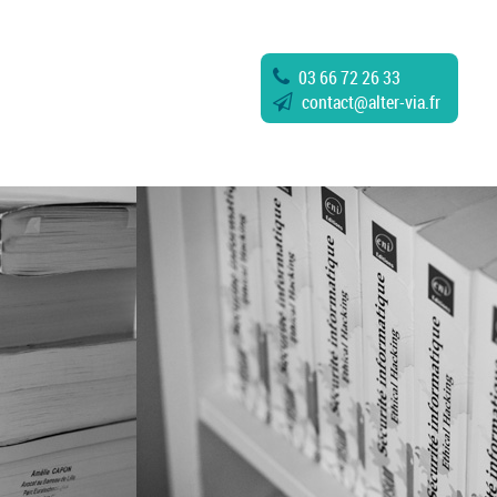
03 66 72 26 33
contact
@
alter-via.fr