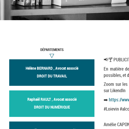
DÉPARTEMENTS
📢🍸 PUBLICIT
Hélène BERNARD , Avocat associé
En matière de
possibles, et 
DROIT DU TRAVAIL
Zoom sur les 
sur LikendIn
Raphaël RAULT , Avocat associé
➡️
https://ww
DROIT DU NUMÉRIQUE
#Loievin #alc
Amélie CAPON,