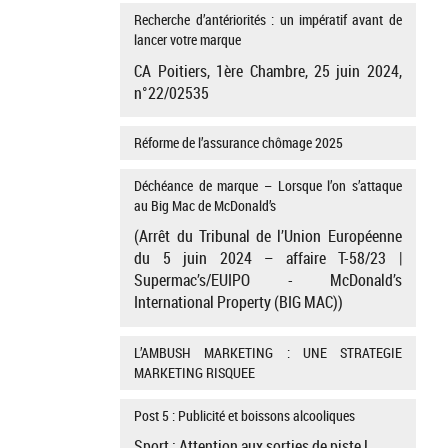
Recherche d’antériorités : un impératif avant de
lancer votre marque
CA Poitiers, 1ère Chambre, 25 juin 2024,
n°22/02535
Réforme de l’assurance chômage 2025
Déchéance de marque – Lorsque l’on s’attaque
au Big Mac de McDonald’s
(Arrêt du Tribunal de l’Union Européenne
du 5 juin 2024 – affaire T-58/23 |
Supermac’s/EUIPO - McDonald’s
International Property (BIG MAC))
L’AMBUSH MARKETING : UNE STRATEGIE
MARKETING RISQUEE
Post 5 : Publicité et boissons alcooliques
Sport : Attention aux sorties de piste !