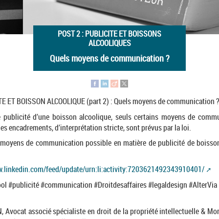
POST 2 : PUBLICITE ET BOISSONS
ALCOOLIQUES
Quels moyens de communication ?
E ET BOISSON ALCOOLIQUE (part 2) : Quels moyens de communication ?
 publicité d’une boisson alcoolique, seuls certains moyens de comm
des encadrements, d’interprétation stricte, sont prévus par la loi.
moyens de communication possible en matière de publicité de boisso
w.linkedin.com/feed/update/urn:li:activity:7203621492343910401/
ool #publicité #communication #Droitdesaffaires #legaldesign #AlterVia
 Avocat associé spécialiste en droit de la propriété intellectuelle & Mo