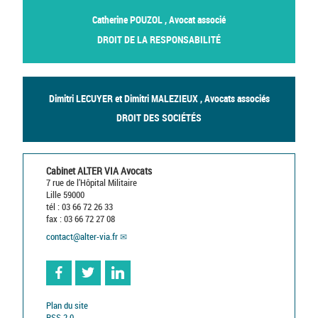
Catherine POUZOL , Avocat associé
DROIT DE LA RESPONSABILITÉ
Dimitri LECUYER et Dimitri MALEZIEUX , Avocats associés
DROIT DES SOCIÉTÉS
Cabinet ALTER VIA Avocats
7 rue de l’Hôpital Militaire
Lille 59000
tél : 03 66 72 26 33
fax : 03 66 72 27 08
contact
@
alter-via.fr
Facebook
Twitter
Linkedin
Plan du site
RSS 2.0