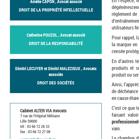
En l’espèce, 
Amélie CAPON , Avocat associé
dégénérescenc
DROIT DE LA PROPRIÉTÉ INTELLECTUELLE
règlement de 
d’entraînemen
utilisateurs f
Catherine POUZOL , Avocat associé
Pour rappel, 
DROIT DE LA RESPONSABILITÉ
la marque en 
censée protég
En d’autres t
produits et 
Dimitri LECUYER et Dimitri MALEZIEUX , Avocats
produit ou ser
associés
DROIT DES SOCIÉTÉS
Ainsi, l’appr
de déchéance 
en cause étaie
C’est ce que t
Cabinet ALTER VIA Avocats
faisant valo
7 rue de l’Hôpital Militaire
professionnels
Lille 59000
tél : 03 66 72 26 33
vain.
fax : 03 66 72 27 08
La chambre de