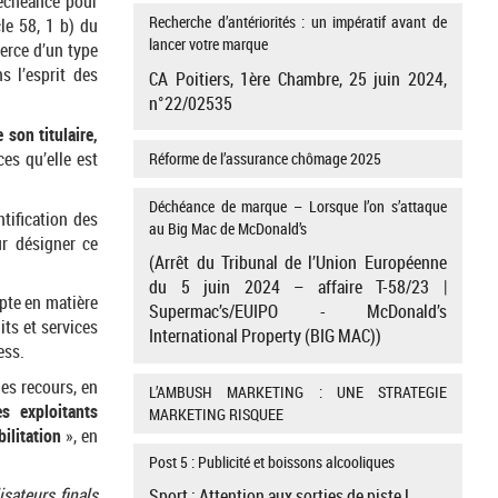
déchéance pour
Recherche d’antériorités : un impératif avant de
le 58, 1 b) du
lancer votre marque
erce d’un type
s l’esprit des
CA Poitiers, 1ère Chambre, 25 juin 2024,
n°22/02535
e son titulaire,
es qu’elle est
Réforme de l’assurance chômage 2025
Déchéance de marque – Lorsque l’on s’attaque
tification des
au Big Mac de McDonald’s
r désigner ce
(Arrêt du Tribunal de l’Union Européenne
du 5 juin 2024 – affaire T-58/23 |
pte en matière
Supermac’s/EUIPO - McDonald’s
ts et services
International Property (BIG MAC))
ess.
des recours, en
L’AMBUSH MARKETING : UNE STRATEGIE
s exploitants
MARKETING RISQUEE
ilitation
», en
Post 5 : Publicité et boissons alcooliques
isateurs finals
Sport : Attention aux sorties de piste !