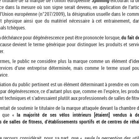
le titulaire de la marque de l’Union européenne
Spinning
encourait la 
e dans la mesure où son signe serait devenu, en application de l’artic
l’Union européenne (n°207/2009), la désignation usuelle dans le comm
t physique ainsi que du matériel nécessaire à cet entrainement, dan
inals tchèques.
la déchéance pour dégénérescence peut être prononcée lorsque,
du fait d
cause devient le terme générique pour distinguer les produits et servic
er.
ermes, le public ne considère plus la marque comme un élément d’iden
services d’une entreprise déterminée, mais comme le terme usuel pou
vice.
éciation du public pertinent est un élément déterminant à prendre en com
par dégénérescence, ce d’autant plus que, comme en l’espèce, les produi
nt techniques et s’adressaient plutôt aux professionnels de salles de fitn
entait de soutenir le titulaire de la marque attaquée devant la chambre 
ir que «
la majorité de ses vélos intérieurs [étaient] vendus à de
 de salles de fitness, d’établissements sportifs et de centres de réhab
 recours considérait, pour sa part, que «
seule la perception des util