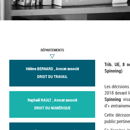
DÉPARTEMENTS
Trib. UE, 8 
Hélène BERNARD , Avocat associé
Spinning)
DROIT DU TRAVAIL
Les décisions 
2018 devant l
Spinning
vis
Raphaël RAULT , Avocat associé
d’«
entrainem
DROIT DU NUMÉRIQUE
Cette décisio
public pertin