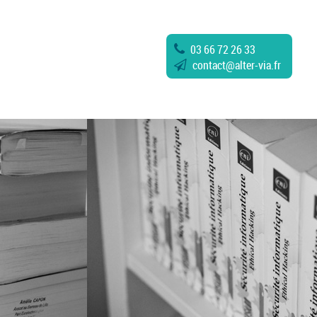
03 66 72 26 33
contact
@
alter-via.fr