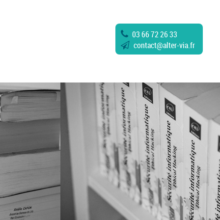
03 66 72 26 33
contact
@
alter-via.fr