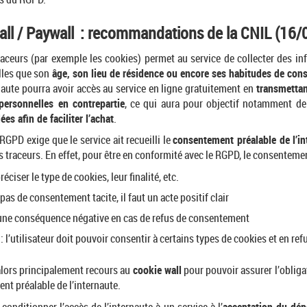
ll / Paywall : recommandations de la CNIL (16
raceurs (par exemple les cookies) permet au service de collecter des in
elles que son
âge, son lieu de résidence ou encore ses habitudes de co
ernaute pourra avoir accès au service en ligne gratuitement en
transmettan
ersonnelles en contrepartie
, ce qui aura pour objectif notamment d
ées afin de faciliter l’achat
.
RGPD exige que le service ait recueilli le
consentement préalable de l’in
 traceurs. En effet, pour être en conformité avec le RGPD, le consentemen
réciser le type de cookies, leur finalité, etc.
pas de consentement tacite, il faut un acte positif clair
ne conséquence négative en cas de refus de consentement
: l’utilisateur doit pouvoir consentir à certains types de cookies et en ref
alors principalement recours au
cookie wall
pour pouvoir assurer l’obliga
t préalable de l’internaute.
 conditionner l’accès de l’internaute à un service à l’
acceptation du dép