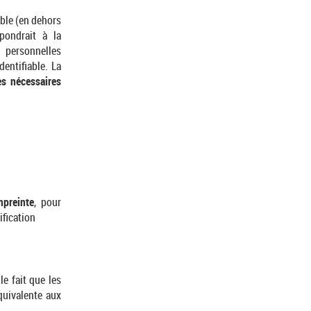
able (en dehors
spondrait à la
 personnelles
entifiable. La
es nécessaires
mpreinte
, pour
ification
le fait que les
quivalente aux