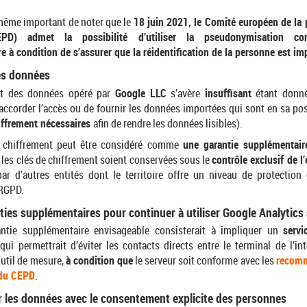
 même important de noter que le
18 juin 2021, le Comité européen de la 
PD) admet la possibilité d’utiliser la pseudonymisation 
e à condition de s’assurer que la réidentification de la personne est im
les données
nt des données opéré par
Google LLC
s’avère
insuffisant
étant donné
’accorder l’accès ou de fournir les données importées qui sont en sa po
hiffrement nécessaires
afin de rendre les données lisibles).
e chiffrement peut être considéré comme
une garantie supplémentair
les clés de chiffrement soient conservées sous le
contrôle exclusif de l
r d’autres entités dont le territoire offre un niveau de protectio
 RGPD.
ties supplémentaires pour continuer à utiliser Google Analytics 
antie supplémentaire envisageable consisterait à impliquer un
servi
 qui permettrait d’éviter les contacts directs entre le terminal de l’in
outil de mesure,
à condition que
le serveur soit conforme avec les
recomm
 du CEPD
.
r les données avec le consentement explicite des personnes