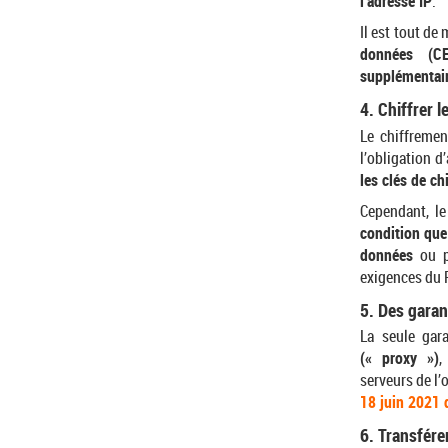
l’adresse IP
.
Il est tout de
données (CE
supplémentair
4. Chiffrer 
Le chiffreme
l’obligation d
les clés de c
Cependant, l
condition que
données
ou pa
exigences du
5. Des garan
La seule gar
(« proxy »)
,
serveurs de l’
18 juin 2021
6. Transfére