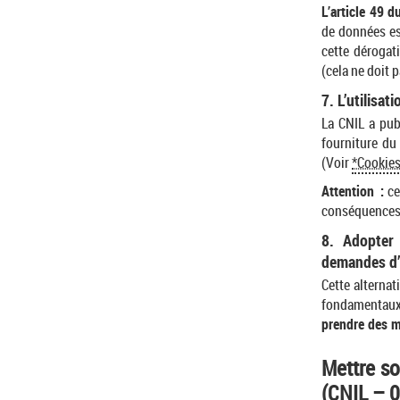
L’article 49 
de données es
cette dérogat
(cela ne doit p
7. L’utilisati
La CNIL a publ
fourniture du 
(Voir
*Cookies
Attention :
ce
conséquences t
8. Adopter 
demandes d’
Cette alternat
fondamentaux
prendre des m
Mettre so
(CNIL – 