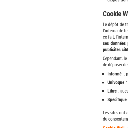
Cookie Wa
Le dépôt de t
l’internaute t
ce fait, l’int
ses données p
publicités cibl
Cependant, le 
de déposer des
Informé
: p
Univoque
: 
Libre
: aucu
Spécifique
Les sites ont 
du consentemen
Cookie Wall
: