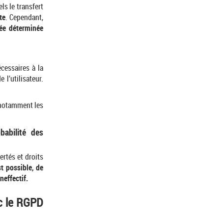
ls le transfert
te
. Cependant,
rée déterminée
écessaires à la
 l’utilisateur.
, notamment les
abilité des
ertés et droits
st possible, de
effectif.
ec le RGPD