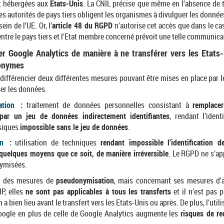
t hébergées aux
Etats-Unis
. La CNIL précise que même en l’absence de tr
es autorités de pays tiers obligent les organismes à divulguer les donné
in de l’UE. Or, l’
article 48 du RGPD
n’autorise cet accès que dans le c
ntre le pays tiers et l’Etat membre concerné prévoit une telle communica
er Google Analytics de manière à ne transférer vers les Etats-
onymes
e différencier deux différentes mesures pouvant être mises en place par 
ser les données.
ation :
traitement de données personnelles consistant à
remplace
s par un jeu de données indirectement identifiantes
, rendant l’ident
siques
impossible sans le jeu de données
.
on :
utilisation de techniques
rendant impossible l’identification 
quelques moyens que ce soit, de manière irréversible
. Le RGPD ne s’ap
ymisées.
se des mesures de
pseudonymisation
, mais concernant ses mesures d’
IP, elles
ne sont pas applicables à tous les transferts
et il n’est pas p
a bien lieu avant le transfert vers les Etats-Unis ou après. De plus, l’utili
oogle en plus de celle de Google Analytics augmente les
risques de r