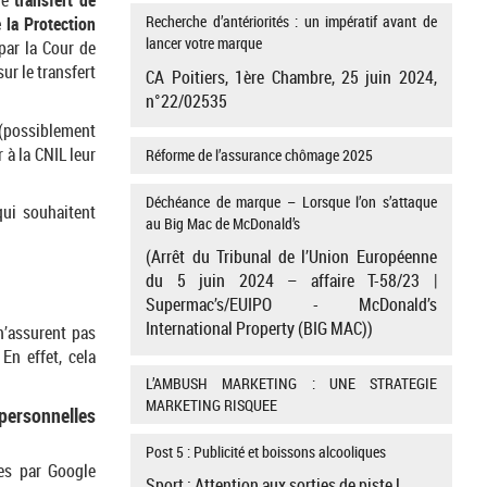
 le
transfert de
Recherche d’antériorités : un impératif avant de
 la Protection
lancer votre marque
par la Cour de
ur le transfert
CA Poitiers, 1ère Chambre, 25 juin 2024,
n°22/02535
possiblement
r à la CNIL leur
Réforme de l’assurance chômage 2025
Déchéance de marque – Lorsque l’on s’attaque
qui souhaitent
au Big Mac de McDonald’s
(Arrêt du Tribunal de l’Union Européenne
du 5 juin 2024 – affaire T-58/23 |
Supermac’s/EUIPO - McDonald’s
International Property (BIG MAC))
n’assurent pas
En effet, cela
L’AMBUSH MARKETING : UNE STRATEGIE
MARKETING RISQUEE
personnelles
Post 5 : Publicité et boissons alcooliques
es par Google
Sport : Attention aux sorties de piste !