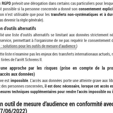
du RGPD
prévoit une dérogation dans certains cas particuliers pour lesque
t possible si la personne concernée a donné son
consentement explici
ion n’est utilisable que pour les
transferts non-systématiques et à du
as devenir la règle générale).
on d’outils alternatifs
ié une liste d’outils alternatifs se limitant aux données strictement n
service, permettant à l’organisme de ne pas requérir le consentement de
 : solutions pour les outils de mesure d’audience
)
tte liste n’examine pas les enjeux des transferts internationaux actuels
irées de l’arrêt Schrems II.
une approche par les risques (prise en compte de la prob
accès aux données)
ive est
impossible
. L’accès aux données porte une atteinte grave aux lib
 des personnes concernées,
il est donc nécessaire, lorsque cet accès e
esures techniques supplémentaires pour rendre l’accès impossible ou in
n outil de mesure d’audience en conformité av
07/06/2022)