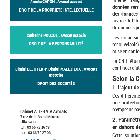
internet fran
Amélie CAPON , Avocat associé
données vers 
DROIT DE LA PROPRIÉTÉ INTELLECTUELLE
des données
justice de l’U
de données per
Catherine POUZOL , Avocat associé
Les organism
DROIT DE LA RESPONSABILITÉ
renouvelable
mise en confo
La CNIL étudi
continuer d’ut
Dimitri LECUYER et Dimitri MALEZIEUX , Avocats
associés
Selon la C
DROIT DES SOCIÉTÉS
1. L’ajout d
Ces différent
une protectio
n’empêche pas
Cabinet ALTER VIA Avocats
7 rue de l’Hôpital Militaire
2. Paramétr
Lille 59000
en dehors de
tél : 03 66 72 26 33
fax : 03 66 72 27 08
Cette solutio