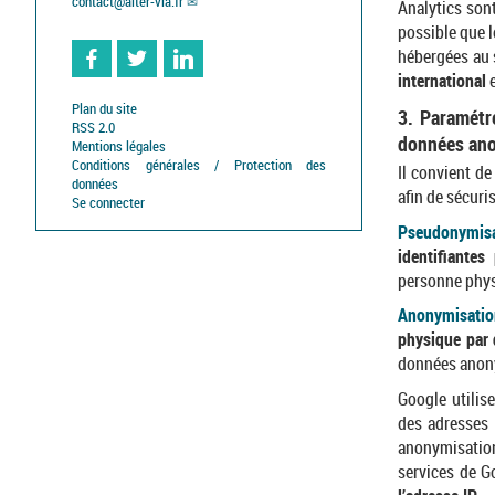
contact
@
alter-via.fr
Analytics son
possible que l
hébergées au se
international
e
Facebook
Twitter
Linkedin
Plan du site
3. Paramétr
RSS 2.0
données an
Mentions légales
Conditions générales / Protection des
Il convient d
données
afin de sécuri
Se connecter
Pseudonymis
identifiante
personne phy
Anonymisati
physique par 
données anon
Google utili
des adresses 
anonymisation 
services de G