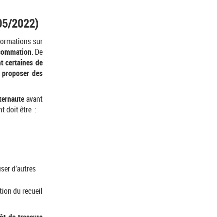
/05/2022)
formations sur
nsommation
. De
t certaines de
e
proposer des
ternaute
avant
t doit être :
user d’autres
tion du recueil
ôt de traceurs