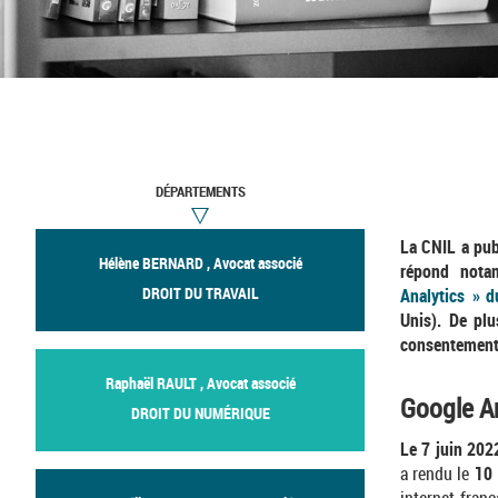
DÉPARTEMENTS
La CNIL a publ
Hélène BERNARD , Avocat associé
répond nota
DROIT DU TRAVAIL
Analytics » d
Unis). De plu
consentement 
Raphaël RAULT , Avocat associé
Google An
DROIT DU NUMÉRIQUE
Le 7 juin 202
a rendu le
10 