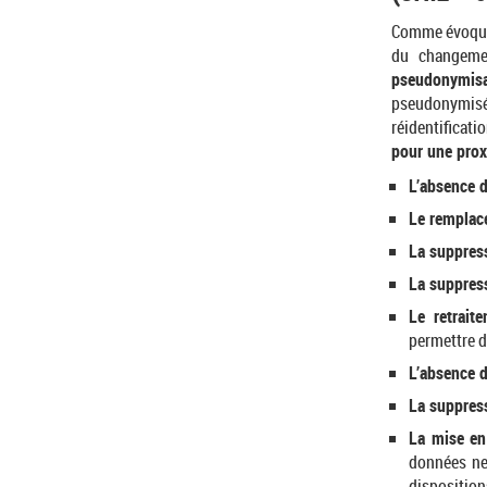
Comme évoqué
du changemen
pseudonymis
pseudonymisée
réidentificat
pour une prox
L’absence d
Le remplace
La suppress
La suppres
Le retrait
permettre d
L’absence d
La suppress
La mise en
données ne
dispositio