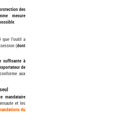
protection des
comme mesure
possible
.
 que l’outil a
ssession (
dont
e suffisante à
’exportateur de
n conforme aux
seul
ce mandataire
ternaute et les
andations du