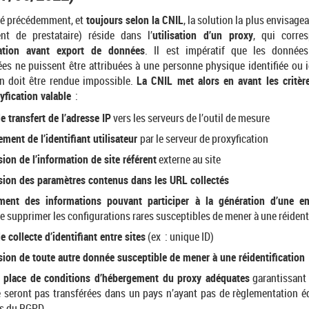
 précédemment, et
toujours selon la CNIL
, la solution la plus envisage
t de prestataire) réside dans l’
utilisation d’un proxy
, qui corre
ation avant export de données
. Il est impératif que les données
s ne puissent être attribuées à une personne physique identifiée ou id
ion doit être rendue impossible.
La CNIL met alors en avant les critèr
yfication valable
:
e transfert de l’adresse IP
vers les serveurs de l’outil de mesure
ment de l’identifiant utilisateur
par le serveur de proxyfication
ion de l’information de site référent
externe au site
sion des paramètres contenus dans les URL collectés
ement des informations pouvant participer à la génération d’une e
e supprimer les configurations rares susceptibles de mener à une réident
e collecte d’identifiant entre sites
(ex : unique ID)
ion de toute autre donnée susceptible de mener à une réidentification
 place de conditions d’hébergement du proxy adéquates
garantissant 
 seront pas transférées dans un pays n’ayant pas de règlementation é
ns du RGPD.