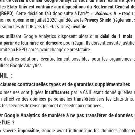
çais de
cesser d’utiliser Google Analytics sous un mois
, estimant que
les Etats-Unis est contraire aux dispositions du Règlement Général de
 (RGPD)
. Cette décision fait donc suite à l’arrêt
« Schrems II »
rendu 
nion européenne en juillet 2020, qui déclare le
Privacy Shield
(règlement s
sonnelles de l’UE vers les Etats-Unis)
invalide
.
es utilisant Google Analytics disposent alors d’un
délai de 1 mois
(
)
à partir de leur mise en demeure
pour réagir. Ils doivent ensuite justifie
rmité au RGPD, après avoir changé de prestataire.
e d’autres solutions éventuellement possibles pour les organismes 
iliser Google Analytics.
NIL :
e clauses contractuelles types et de garanties supplémentaires
es mesures sont jugées
insuffisantes
par la CNIL étant donné qu’elles 
n effective des données personnelles transférées vers les Etats-Unis. 
 les services de renseignement d’accéder aux données.
er Google Analytics de manière à ne pas transférer de données 
 l’UE ?
n s’avère
impossible
, Google ayant indiqué que les données collecté