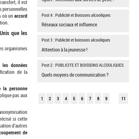
ansfert, il est
es personnelles
Post 4 : Publicité et Boissons alcooliques
as où un
accord
tion.
Réseaux sociaux et influence
Unis que les
Post 3 : Publicité et boissons alcooliques
les organismes
Attention à la jeunesse !
r les données
Post 2 : PUBLICITE ET BOISSONS ALCOOLIQUES
ification de la
Quels moyens de communication ?
de la personne
plique pas aux
1
2
3
4
5
6
7
8
9
11
anonymisation
récisé si cette
sation d’autres
ecoupement de