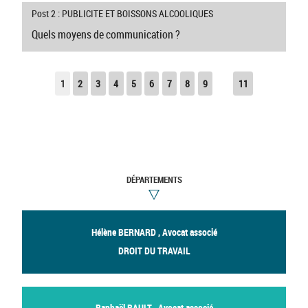
Post 2 : PUBLICITE ET BOISSONS ALCOOLIQUES
Quels moyens de communication ?
1
2
3
4
5
6
7
8
9
11
DÉPARTEMENTS
Hélène BERNARD , Avocat associé
DROIT DU TRAVAIL
Raphaël RAULT , Avocat associé