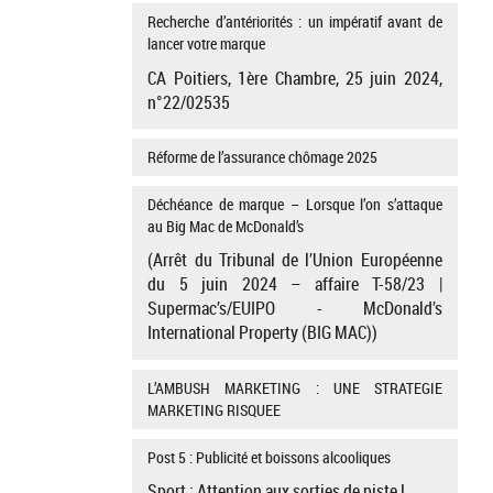
Recherche d’antériorités : un impératif avant de
lancer votre marque
CA Poitiers, 1ère Chambre, 25 juin 2024,
n°22/02535
Réforme de l’assurance chômage 2025
Déchéance de marque – Lorsque l’on s’attaque
au Big Mac de McDonald’s
(Arrêt du Tribunal de l’Union Européenne
du 5 juin 2024 – affaire T-58/23 |
Supermac’s/EUIPO - McDonald’s
International Property (BIG MAC))
L’AMBUSH MARKETING : UNE STRATEGIE
MARKETING RISQUEE
Post 5 : Publicité et boissons alcooliques
Sport : Attention aux sorties de piste !