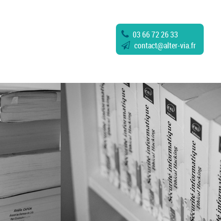
03 66 72 26 33
contact
@
alter-via.fr