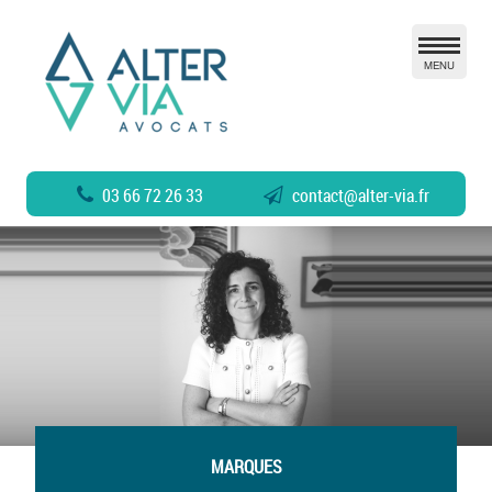
MENU
03 66 72 26 33
contact
@
alter-via.fr
MARQUES