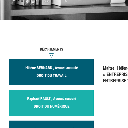
DÉPARTEMENTS
Hélène BERNARD , Avocat associé
Maître Hélè
« ENTREPRIS
DROIT DU TRAVAIL
ENTREPRISE 
Raphaël RAULT , Avocat associé
DROIT DU NUMÉRIQUE