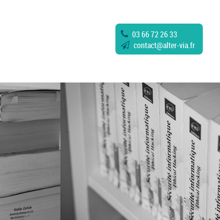
03 66 72 26 33
contact
@
alter-via.fr