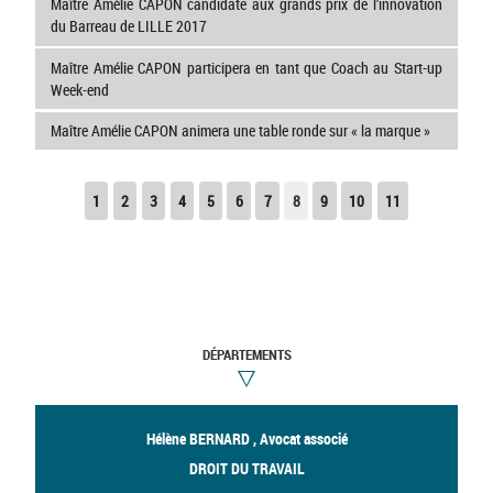
Maître Amélie CAPON candidate aux grands prix de l’innovation
du Barreau de LILLE 2017
Maître Amélie CAPON participera en tant que Coach au Start-up
Week-end
Maître Amélie CAPON animera une table ronde sur « la marque »
1
2
3
4
5
6
7
8
9
10
11
DÉPARTEMENTS
Hélène BERNARD , Avocat associé
DROIT DU TRAVAIL