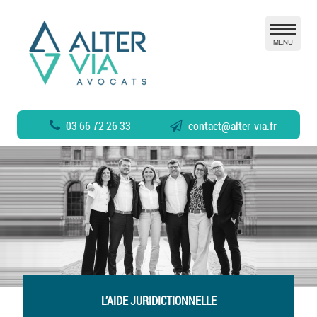
MENU
03 66 72 26 33
contact
@
alter-via.fr
L’AIDE JURIDICTIONNELLE