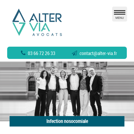
MENU
03 66 72 26 33
contact
@
alter-via.fr
Infection nosocomiale