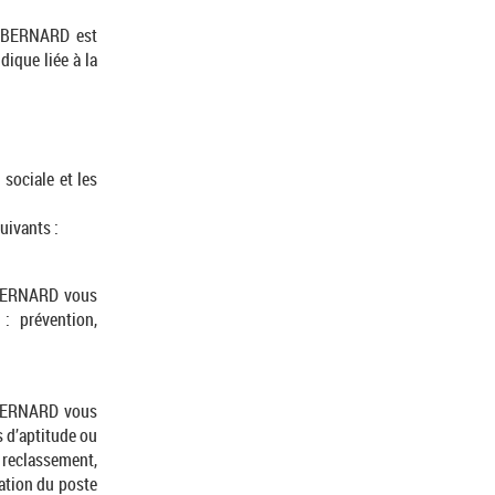
ne BERNARD est
dique liée à la
 sociale et les
uivants :
e BERNARD vous
: prévention,
e BERNARD vous
s d’aptitude ou
 reclassement,
ation du poste