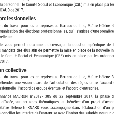
du personnel : le Comité Social et Economique (CSE) mis en place par l
CAUD de 2017.
 professionnelles
it du travail pour les entreprises au Barreau de Lille, Maître Hélèn
rganisation des élections professionnelles, qu’il s’agisse d’une premièr
vellement.
elle vous permet notamment d’envisager la question spécifique de l
s mandats des élus afin de permettre la mise en place de la nouvelle i
e le Comité Social et Economique (CSE) mis en place par les ordon
2017.
n collective
it du travail pour les entreprises au Barreau de Lille, Maître Hélèn
éhender une vision claire de l’articulation des règles entre l’accord c
sionnelle ; l’accord de groupe éventuel et l’accord d’entreprise.
donnance MACRON n°2017-1385 du 22 septembre 2017, la phase de
t effacée, sur certaines thématiques, au bénéfice d’un projet d’acco
 Maître Hélène BERNARD vous accompagne dans l’élaboration d’un pr
 concilier les intérêts de l’entreprise avec l’intérêt des salariés, pour un 