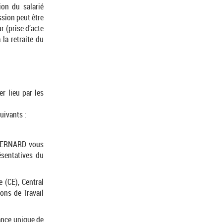
on du salarié
ssion peut être
r (prise d’acte
 la retraite du
r lieu par les
uivants :
e BERNARD vous
sentatives du
 (CE), Central
ons de Travail
ance unique de