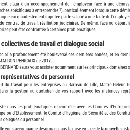
ement s’agir d’un accompagnement de l’employeur face à une démissi
ches spécifiques à entreprendre ?), particulièrement lorsque cette démi
biguë car manifestement imputée par le salarié à une faute de l’employeu
du contrat de travail, résiliation judiciaire). De même, face au départ à
reprise peut être confrontée à certaines problématiques.
collectives de travail et dialogue social
ocial a profondément été bouleversé ces dernières années, et en dernie
 MACRON PENICAUX de 2017.
 BERNARD saura vous assister notamment sur les principaux domaines s
 représentatives du personnel
it du travail pour les entreprises au Barreau de Lille, Maître Hélèn
ans la gestion au quotidien de vos rapport avec les instances repré
iste dans les problématiques rencontrées avec les Comités d’Entreprise
upe ou d’Etablissement, le Comité d’Hygiène, de Sécurité et des Conditi
es délégués du personnel.
elle vous accompagne désormais dans la mise en lace de la nouvelle inst