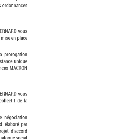
es ordonnances
e BERNARD vous
e mise en place
a prorogation
nstance unique
nances MACRON
e BERNARD vous
ollectif de la
 négociation
rd élaboré par
ojet d’accord
dialogue social