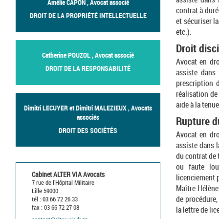
Amélie CAPON , Avocat associé
contrat à duré
DROIT DE LA PROPRIÉTÉ INTELLECTUELLE
et sécuriser l
etc.).
Droit disci
Catherine POUZOL , Avocat associé
Avocat en dro
DROIT DE LA RESPONSABILITÉ
assiste dans 
prescription 
réalisation de
aide à la tenue
Dimitri LECUYER et Dimitri MALEZIEUX , Avocats
associés
Rupture du
DROIT DES SOCIÉTÉS
Avocat en dro
assiste dans l
du contrat de t
ou faute lou
Cabinet ALTER VIA Avocats
licenciement p
7 rue de l’Hôpital Militaire
Maître Hélène
Lille 59000
de procédure, 
tél : 03 66 72 26 33
fax : 03 66 72 27 08
la lettre de li