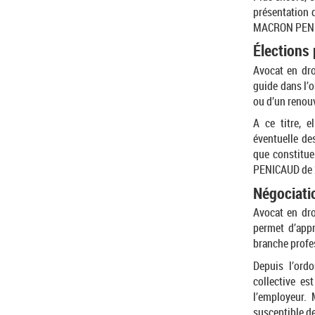
présentation 
MACRON PENI
Élections
Avocat en dro
guide dans l’o
ou d’un renou
A ce titre, 
éventuelle de
que constitu
PENICAUD de 
Négociatio
Avocat en dro
permet d’appr
branche profes
Depuis l’or
collective es
l’employeur.
susceptible de