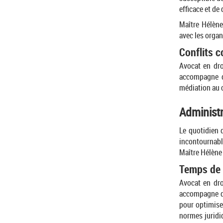
efficace et de 
Maître Hélèn
avec les organ
Conflits c
Avocat en dro
accompagne da
médiation au 
Administr
Le quotidien 
incontournable
Maître Hélène
Temps de 
Avocat en dro
accompagne da
pour optimiser
normes juridiq