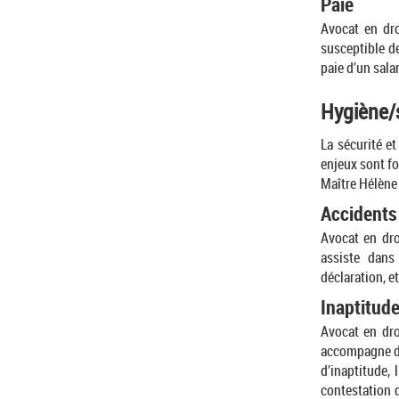
Paie
Avocat en dro
susceptible de
paie d’un sala
Hygiène/s
La sécurité et
enjeux sont fo
Maître Hélène
Accidents 
Avocat en dro
assiste dans
déclaration, et
Inaptitude
Avocat en dro
accompagne dan
d’inaptitude,
contestation 