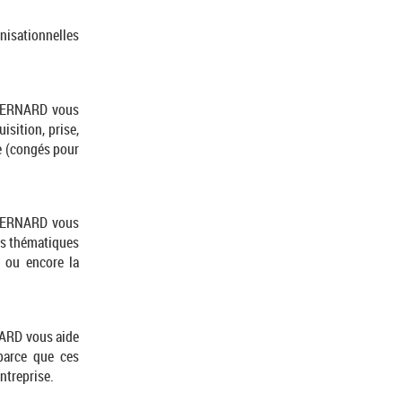
isationnelles
e BERNARD vous
sition, prise,
e (congés pour
e BERNARD vous
des thématiques
é ou encore la
RNARD vous aide
 parce que ces
ntreprise.