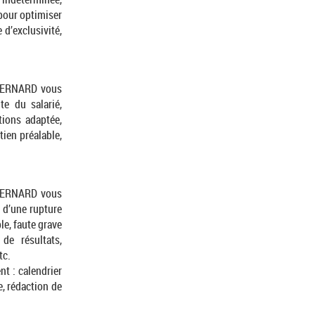
 pour optimiser
 d’exclusivité,
e BERNARD vous
te du salarié,
tions adaptée,
tien préalable,
e BERNARD vous
r d’une rupture
ple, faute grave
de résultats,
tc.
t : calendrier
e, rédaction de