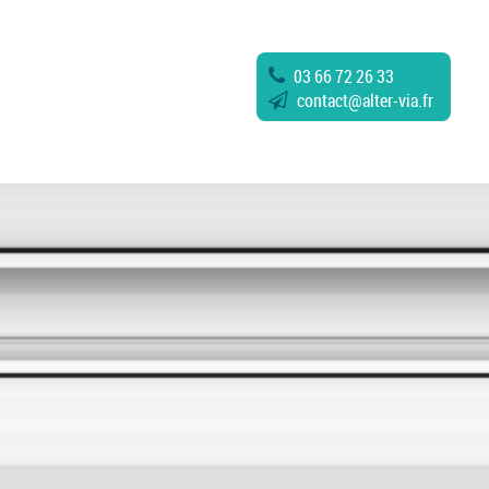
03 66 72 26 33
contact
@
alter-via.fr