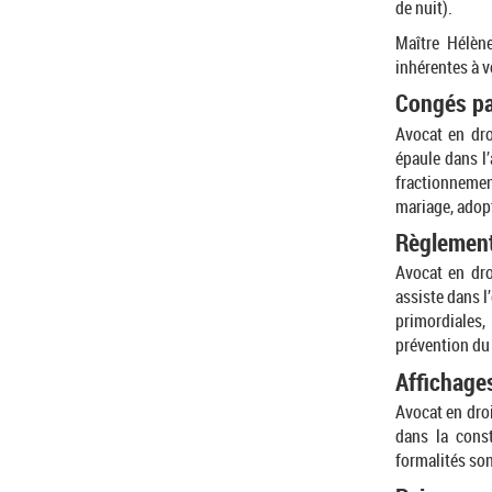
de nuit).
Maître Hélèn
inhérentes à v
Congés pa
Avocat en dro
épaule dans l
fractionnemen
mariage, adopt
Règlement
Avocat en dro
assiste dans l
primordiales,
prévention du
Affichage
Avocat en droi
dans la const
formalités son