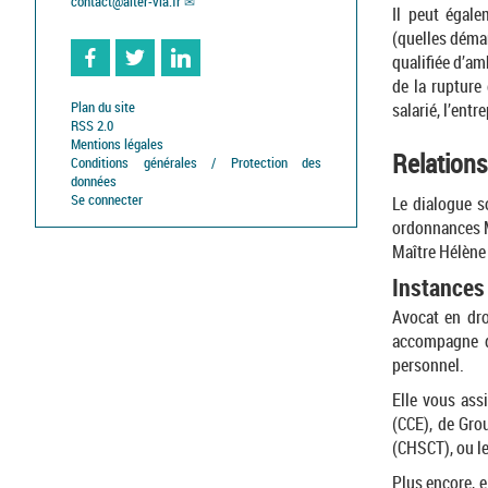
contact
@
alter-via.fr
Il peut égal
(quelles démar
qualifiée d’am
de la rupture 
Facebook
Twitter
Linkedin
salarié, l’ent
Plan du site
RSS 2.0
Mentions légales
Relations 
Conditions générales / Protection des
données
Se connecter
Le dialogue s
ordonnances
Maître Hélène
Instances
Avocat en dro
accompagne d
personnel.
Elle vous ass
(CCE), de Gro
(CHSCT), ou l
Plus encore, 