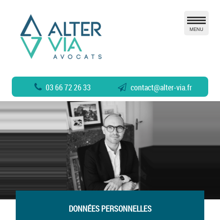
MENU
03 66 72 26 33
contact
@
alter-via.fr
DONNÉES PERSONNELLES