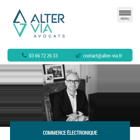
MENU
03 66 72 26 33
contact
@
alter-via.fr
COMMERCE ÉLECTRONIQUE